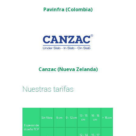
Pavinfra (Colombia)
Canzac (Nueva Zelanda)
Nuestras tarifas
13 - 15
16 - 18
8 cm
9 - 12 cm
> 18 cm
Sin fibra
cm
cm
Espesor de
diseño TCP
12 - 14
15 - 17