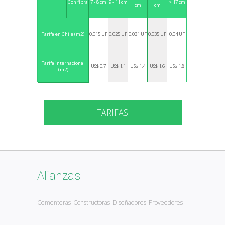
7 - 8 cm
9 - 11 cm
> 17 cm
Con fibra
cm
cm
0,015 UF
0,025 UF
0,031 UF
0,035 UF
0,04 UF
Tarifa en Chile (m2)
Tarifa internacional
US$ 0,7
US$ 1,1
US$ 1,4
US$ 1,6
US$ 1,8
(m2)
TARIFAS
Alianzas
Cementeras
Constructoras
Diseñadores
Proveedores