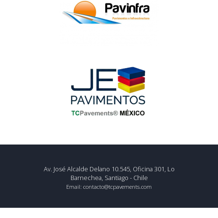
Av. José Alcalde Delano 10.545, Oficina 301, Lo
Barnechea, Santiago - Chile
Email:
contacto@tcpavements.com